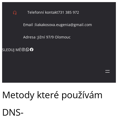
Přeskočit
na
Telefonní kontakt
731 385 972
obsah
Email :
liakakosova.eugenia@gmail.com
Adresa :
Jižní 97/9 Olomouc
Instagram
WhatsApp
Facebook
SLEDUJ MĚ
Metody které používám
DNS-