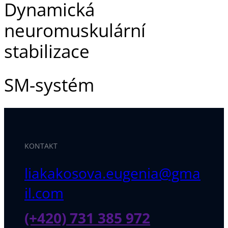
Dynamická
neuromuskulární
stabilizace
SM-systém
KONTAKT
liakakosova.eugenia@gma
il.com
(+420) 731 385 972